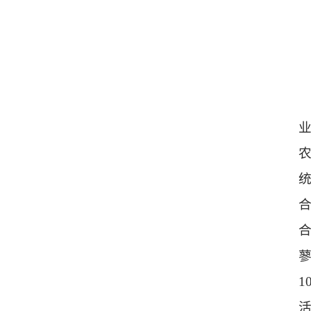
合
合
蓼
活